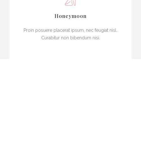
Honeymoon
Proin posuere placerat ipsum, nec feugiat nisl.
Curabitur non bibendum nisi.
Entertainment
Proin posuere placerat ipsum, nec feugiat nisl.
Curabitur non bibendum nisi.