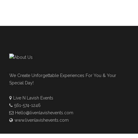
We Create Unforgettable Experiences For You & Your
Special Day!
Live N Lavish Events
561-574-1246
Hello@livenlavishevents.com
www.livenlavishevents.com
NEWSLETTER