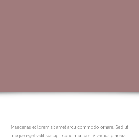
Maecenas et lorem sit amet arcu commodo ornare. Sed ut
neque eget velit suscipit condimentum. Vivamus placerat