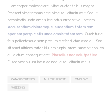
ullamcorper molestie arcu vitae, auctor finibus magna.
Praesent vitae tempus ante, vitae sollicitudin velit. Sed ut
perspiciatis unde omnis iste natus error sit voluptatem
accusantium doloremque laudantium, totam rem
aperiam perspiciatis unde omnis totam rem
. Curabitur eu
felis pellentesque sem pretium eleifend vitae vitae dui. Sed
sit amet ultrices tortor. Nullam turpis lorem, suscipit non leo
eu, dictum consequat erat.
Phasellus nec volutpat leo
.
Fusce vestibulum lacus ac neque sollicitudin varius.
CATANIS THEMES
MULTIPURPOSE
ONELOVE
WEDDING