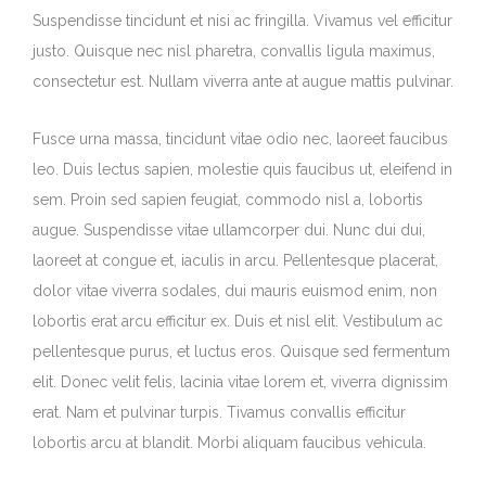
Suspendisse tincidunt et nisi ac fringilla. Vivamus vel efficitur
justo. Quisque nec nisl pharetra, convallis ligula maximus,
consectetur est. Nullam viverra ante at augue mattis pulvinar.
Fusce urna massa, tincidunt vitae odio nec, laoreet faucibus
leo. Duis lectus sapien, molestie quis faucibus ut, eleifend in
sem. Proin sed sapien feugiat, commodo nisl a, lobortis
augue. Suspendisse vitae ullamcorper dui. Nunc dui dui,
laoreet at congue et, iaculis in arcu. Pellentesque placerat,
dolor vitae viverra sodales, dui mauris euismod enim, non
lobortis erat arcu efficitur ex. Duis et nisl elit. Vestibulum ac
pellentesque purus, et luctus eros. Quisque sed fermentum
elit. Donec velit felis, lacinia vitae lorem et, viverra dignissim
erat. Nam et pulvinar turpis. Tivamus convallis efficitur
lobortis arcu at blandit. Morbi aliquam faucibus vehicula.