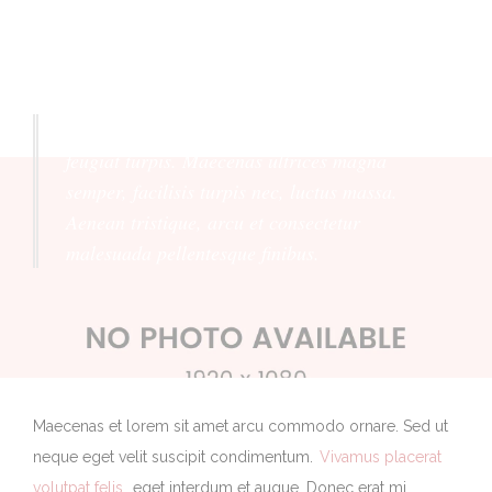
Praesent vel metus nec turpis luctus mattis ut
feugiat turpis. Maecenas ultrices magna
semper, facilisis turpis nec, luctus massa.
Aenean tristique, arcu et consectetur
malesuada pellentesque finibus.
Maecenas et lorem sit amet arcu commodo ornare. Sed ut
neque eget velit suscipit condimentum.
Vivamus placerat
volutpat felis
, eget interdum et augue. Donec erat mi,