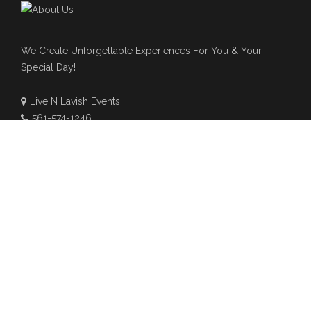
We Create Unforgettable Experiences For You & Your
Special Day!
Live N Lavish Events
561-574-1246
Hello@livenlavishevents.com
www.livenlavishevents.com
NEWSLETTER
Subscribe to our newsletter for latest updates about event
and wedding agency.