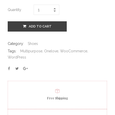
Quantity
ADD TO CART
Category:
Shoes
Tags:
Multipurpose
,
Onelove
,
WooCommerce
,
WordPress
Free Shipping