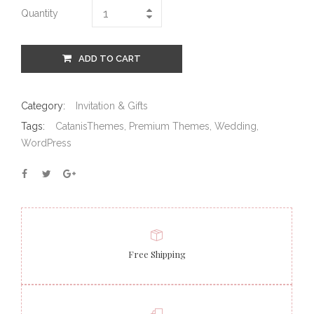
Quantity
ADD TO CART
Category:
Invitation & Gifts
Tags:
CatanisThemes
,
Premium Themes
,
Wedding
,
WordPress
Free Shipping