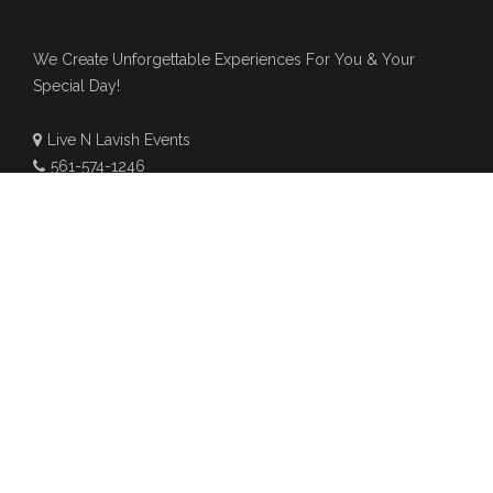
We Create Unforgettable Experiences For You & Your
Special Day!
Live N Lavish Events
561-574-1246
Hello@livenlavishevents.com
www.livenlavishevents.com
NEWSLETTER
Subscribe to our newsletter for latest updates about event
and wedding agency.