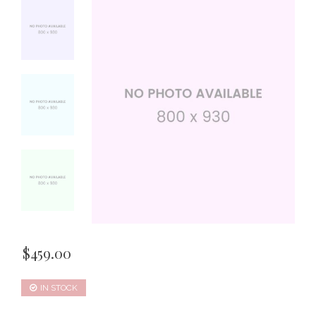
ratings
$
459.00
IN STOCK