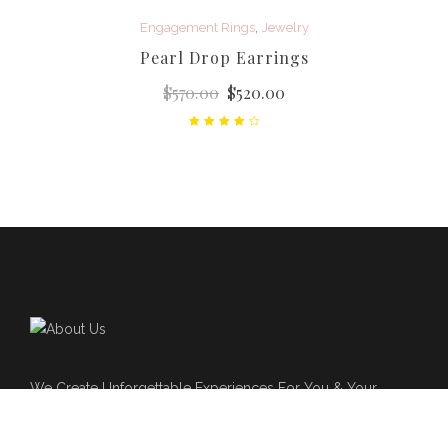
,
Engagement Rings
Jewelry
Pearl Drop Earrings
$
570.00
$
520.00
Rated
4.00
out
of 5
We Create Unforgettable Experiences For You & Your
Special Day!