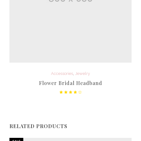
,
Accessories
Jewelry
Flower Bridal Headband
Rated
4.33
out
of 5
RELATED PRODUCTS