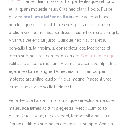
ante. Etiam massa tortor, pel lentesque vel tortor
eu, aliquam molestie risus. Cras nec blandit odio. Fusce
gravida
pretium eleifend vitae
neque ac eros blandit,
non tristique dui aliquet. Praesent sagittis massa quis nulla
pretium vestibulum. Suspendisse tincidunt et nisi ac fringilla.
Vivamus vel efficitur justo. Quisque nec nisl pharetra,
convallis ligula maximus, consectetur est. Maecenas et
lorem sit amet arcu commodo ornare.
Sed ut neque eget
velit suscipit condimentum. Vivamus placerat volutpat felis,
eget interdum et augue. Donec erat mi, ullamcorper
molestie arcu vitae, auctor finibus magna. Praesent vitae
tempus ante, vitae sollicitudin velit.
Pellentesque habitant morbi tristique senectus et netus et
malesuada fames ac turpis egestas. Vestibulum tortor
quam, feugiat vitae, ultricies eget, tempor sit amet, ante.
Donec eu libero sit amet quam egestas semper. Aenean